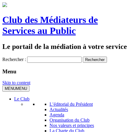
Club des Médiateurs de
Services au Public
Le portail de la médiation à votre service
Rechercher :
Menu
Skip to content
MENU
MENU
Le Club
L’éditorial du Président
Actualités
Agenda
Organisation du Club
Nos valeurs et principes
La Charte du Club