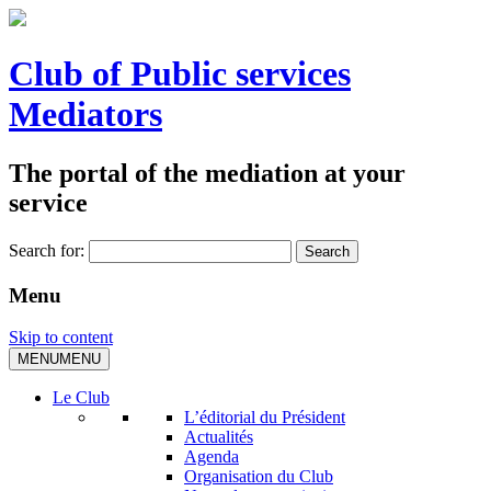
Club of Public services
Mediators
The portal of the mediation at your
service
Search for:
Menu
Skip to content
MENU
MENU
Le Club
L’éditorial du Président
Actualités
Agenda
Organisation du Club