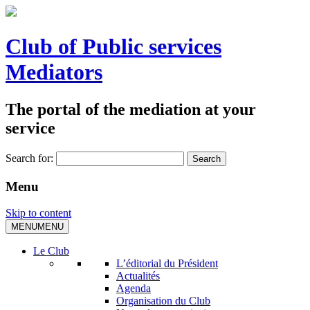
Club of Public services
Mediators
The portal of the mediation at your
service
Search for:
Menu
Skip to content
MENU
MENU
Le Club
L’éditorial du Président
Actualités
Agenda
Organisation du Club