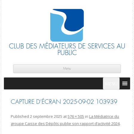
CLUB DES MÉDIATEURS DE SERVICES AU
PUBLIC
Skip
cont
Menu
MENU
CAPTURE D’ÉCRAN 2025-09-02 103939
Published
2 septembre 2025
at
576 × 505
in
La Médiatrice du
groupe Caisse des Dépôts publie son rapport d’activité 2024
.