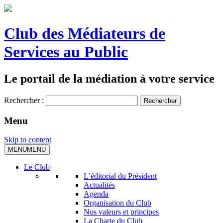
Club des Médiateurs de
Services au Public
Le portail de la médiation à votre service
Rechercher :
Menu
Skip to content
MENU
MENU
Le Club
L’éditorial du Président
Actualités
Agenda
Organisation du Club
Nos valeurs et principes
La Charte du Club