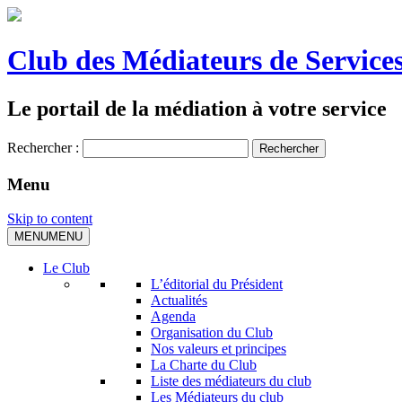
Club des Médiateurs de Services
Le portail de la médiation à votre service
Rechercher :
Menu
Skip to content
MENU
MENU
Le Club
L’éditorial du Président
Actualités
Agenda
Organisation du Club
Nos valeurs et principes
La Charte du Club
Liste des médiateurs du club
Les Médiateurs du club