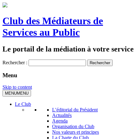
Club des Médiateurs de
Services au Public
Le portail de la médiation à votre service
Rechercher :
Menu
Skip to content
MENU
MENU
Le Club
L’éditorial du Président
Actualités
Agenda
Organisation du Club
Nos valeurs et principes
La Charte du Club