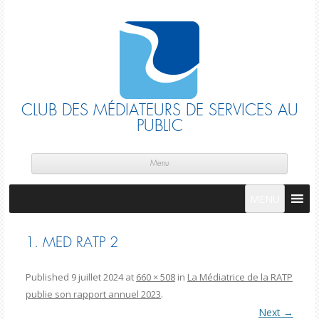
CLUB DES MÉDIATEURS DE SERVICES AU
PUBLIC
Skip
cont
Menu
MENU
1. MED RATP 2
Published
9 juillet 2024
at
660 × 508
in
La Médiatrice de la RATP
publie son rapport annuel 2023
.
Next →