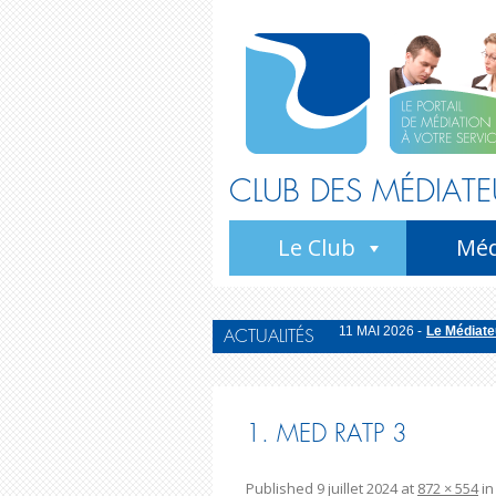
CLUB DES MÉDIATE
Le Club
Méd
11 MAI 2026 -
Le Médiateu
ACTUALITÉS
20 OCTOBRE 2025 -
Bila
15 OCTOBRE 2025 -
La M
22 JUIN 2026 -
Le Médiate
1. MED RATP 3
11 MAI 2026 -
Le Médiateu
Published
9 juillet 2024
at
872 × 554
i