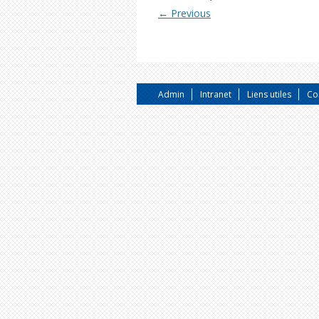
← Previous
Admin
Intranet
Liens utiles
Co