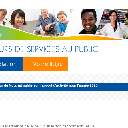
URS DE SERVICES AU PUBLIC
Skip to content
iation
Votre litige
r du Notariat publie son rapport d’activité pour l’année 2025
n annuel 2024 de l’activité des membres du club
édiatrice de la consommation pour la profession d’avocat publie son rapport d’
ur national de l’énergie publie son rapport d’activité pour l’ann�...
r du Notariat publie son rapport d’activité pour l’année 2025
n
La Médiatrice de la RATP publie son rapport annuel 2023
.