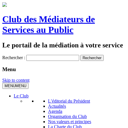
Club des Médiateurs de
Services au Public
Le portail de la médiation à votre service
Rechercher :
Menu
Skip to content
MENU
MENU
Le Club
L’éditorial du Président
Actualités
Agenda
Organisation du Club
Nos valeurs et principes
La Charte du Club