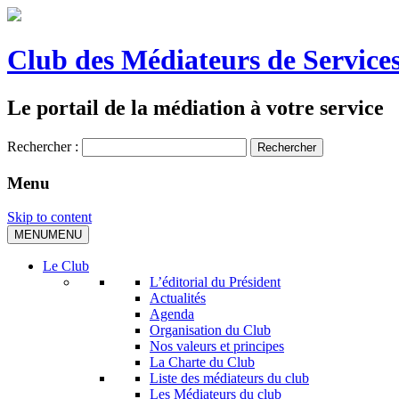
Club des Médiateurs de Services
Le portail de la médiation à votre service
Rechercher :
Menu
Skip to content
MENU
MENU
Le Club
L’éditorial du Président
Actualités
Agenda
Organisation du Club
Nos valeurs et principes
La Charte du Club
Liste des médiateurs du club
Les Médiateurs du club