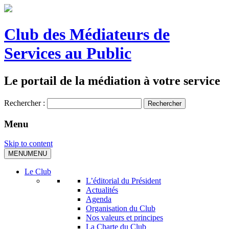
Club des Médiateurs de
Services au Public
Le portail de la médiation à votre service
Rechercher :
Menu
Skip to content
MENU
MENU
Le Club
L’éditorial du Président
Actualités
Agenda
Organisation du Club
Nos valeurs et principes
La Charte du Club