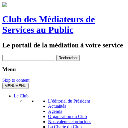
Club des Médiateurs de
Services au Public
Le portail de la médiation à votre service
Rechercher :
Menu
Skip to content
MENU
MENU
Le Club
L’éditorial du Président
Actualités
Agenda
Organisation du Club
Nos valeurs et principes
La Charte du Club