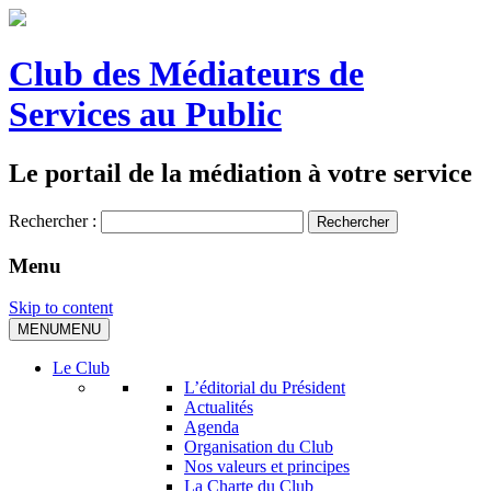
Club des Médiateurs de
Services au Public
Le portail de la médiation à votre service
Rechercher :
Menu
Skip to content
MENU
MENU
Le Club
L’éditorial du Président
Actualités
Agenda
Organisation du Club
Nos valeurs et principes
La Charte du Club