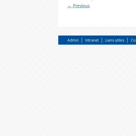
← Previous
Admin
Intranet
Liens utiles
Co