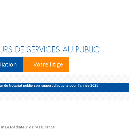
URS DE SERVICES AU PUBLIC
Skip to content
iation
Votre litige
r du Notariat publie son rapport d’activité pour l’année 2025
n annuel 2024 de l’activité des membres du club
édiatrice de la consommation pour la profession d’avocat publie son rapport d’
ur national de l’énergie publie son rapport d’activité pour l’ann�...
r du Notariat publie son rapport d’activité pour l’année 2025
0
in
Le Médiateur de l’Assurance
.