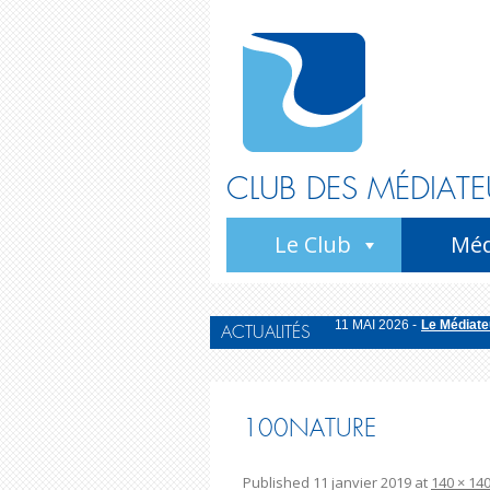
CLUB DES MÉDIATE
Le Club
Méd
11 MAI 2026 -
Le Médiateu
ACTUALITÉS
20 OCTOBRE 2025 -
Bila
15 OCTOBRE 2025 -
La M
22 JUIN 2026 -
Le Médiate
100NATURE
11 MAI 2026 -
Le Médiateu
Published
11 janvier 2019
at
140 × 14