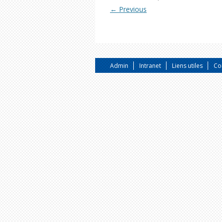
← Previous
Admin
Intranet
Liens utiles
Co