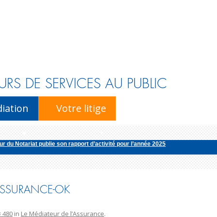
URS DE SERVICES AU PUBLIC
Skip to content
iation
Votre litige
r du Notariat publie son rapport d’activité pour l’année 2025
n annuel 2024 de l’activité des membres du club
édiatrice de la consommation pour la profession d’avocat publie son rapport d’
ur national de l’énergie publie son rapport d’activité pour l’ann�...
ASSURANCE-OK
r du Notariat publie son rapport d’activité pour l’année 2025
× 480
in
Le Médiateur de l’Assurance
.