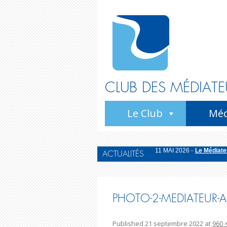
CLUB DES MÉDIATE
Le Club
Méd
11 MAI 2026 -
Le Médiateu
ACTUALITÉS
20 OCTOBRE 2025 -
Bila
15 OCTOBRE 2025 -
La M
22 JUIN 2026 -
Le Médiate
PHOTO-2-MEDIATEUR-
11 MAI 2026 -
Le Médiateu
Published
21 septembre 2022
at
960 