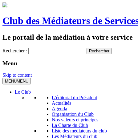
Club des Médiateurs de Services
Le portail de la médiation à votre service
Rechercher :
Menu
Skip to content
MENU
MENU
Le Club
L’éditorial du Président
Actualités
Agenda
Organisation du Club
Nos valeurs et principes
La Charte du Club
Liste des médiateurs du club
Les Médiateurs du club