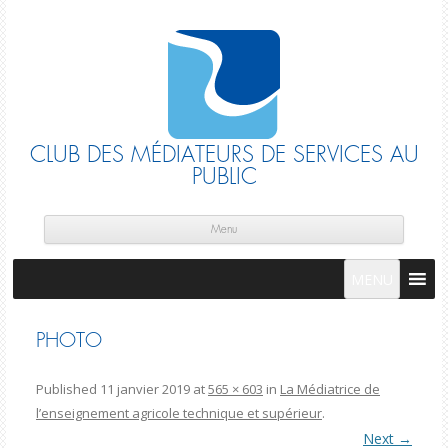
CLUB DES MÉDIATEURS DE SERVICES AU
PUBLIC
Skip
cont
Menu
MENU
PHOTO
Published
11 janvier 2019
at
565 × 603
in
La Médiatrice de
l’enseignement agricole technique et supérieur
.
Next →