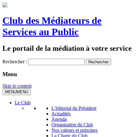
Club des Médiateurs de
Services au Public
Le portail de la médiation à votre service
Rechercher :
Menu
Skip to content
MENU
MENU
Le Club
L’éditorial du Président
Actualités
Agenda
Organisation du Club
Nos valeurs et principes
La Charte du Club