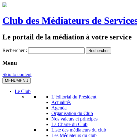
Club des Médiateurs de Services
Le portail de la médiation à votre service
Rechercher :
Menu
Skip to content
MENU
MENU
Le Club
L’éditorial du Président
Actualités
Agenda
Organisation du Club
Nos valeurs et principes
La Charte du Club
Liste des médiateurs du club
Les Médiateurs du club