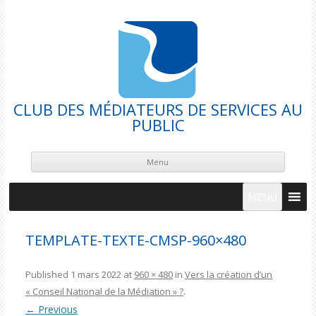
CLUB DES MÉDIATEURS DE SERVICES AU
PUBLIC
Skip
cont
Menu
MENU
TEMPLATE-TEXTE-CMSP-960×480
Published
1 mars 2022
at
960 × 480
in
Vers la création d’un
« Conseil National de la Médiation » ?
.
← Previous