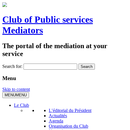
Club of Public services
Mediators
The portal of the mediation at your
service
Search for:
Menu
Skip to content
MENU
MENU
Le Club
L’éditorial du Président
Actualités
Agenda
Organisation du Club