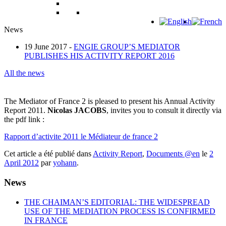
News
19 June 2017 -
ENGIE GROUP’S MEDIATOR
PUBLISHES HIS ACTIVITY REPORT 2016
All the news
The Mediator of France 2 is pleased to present his Annual Activity
Report 2011.
Nicolas
JACOBS
, invites you to consult it directly via
the pdf link :
Rapport d’activite 2011 le Médiateur de france 2
Cet article a été publié dans
Activity Report
,
Documents @en
le
2
April 2012
par
yohann
.
News
THE CHAIMAN’S EDITORIAL: THE WIDESPREAD
USE OF THE MEDIATION PROCESS IS CONFIRMED
IN FRANCE