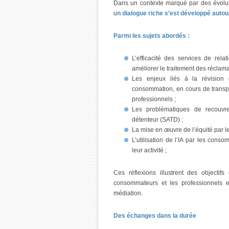
Dans un contexte marqué par des évolut
u
n dialogue riche s’est développé aut
Parmi les sujets abordés :
L’efficacité des services de rela
améliorer le traitement des récla
Les enjeux liés à la révision
consommation, en cours de transpo
professionnels ;
Les problématiques de recouvre
détenteur (SATD) ;
La mise en œuvre de l’équité par l
L’utilisation de l’IA par les con
leur activité ;
Ces réflexions illustrent des objectif
consommateurs et les professionnels en 
médiation.
Des échanges dans la durée