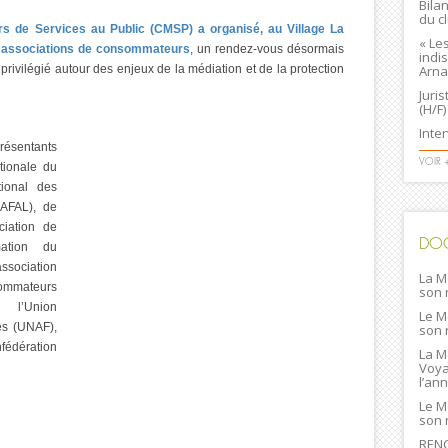
Bila
du c
rs de Services au Public (CMSP) a organisé, au Village La
« Le
s associations de consommateurs
, un rendez-vous désormais
indi
rivilégié autour des enjeux de la médiation et de la protection
Arna
Juri
(H/F)
Inte
résentants
VOIR 
tionale du
ional des
NAFAL), de
ciation de
DO
mation du
sociation
La M
ommateurs
son 
 l’Union
Le M
es (UNAF),
son 
fédération
La M
Voya
l’an
Le M
son 
RENC