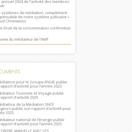
n annuel 2024 de l’activité des membres
lub
s systèmes de médiation, complément
spensable de notre système judiciaire »
ud Chneiweiss
ste Droit de la consommation confirmé(e)
rview du médiateur de l’AMF
+
CUMENTS
édiatrice pour le Groupe ENGIE publie
rapport d’activité pour l’année 2025
édiateur Tourisme et Voyage publie
rapport d’activité 2025
édiatrice de la Médiation SNCF
geurs publie son rapport d’activité pour
née 2025
édiateur national de l’énergie publie
rapport d’activité pour l’année 2025
ONTRE ANNUELLE AVEC LES