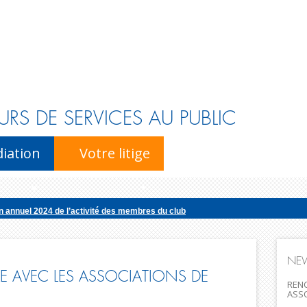
URS DE SERVICES AU PUBLIC
Skip to content
iation
Votre litige
n annuel 2024 de l’activité des membres du club
édiatrice de la consommation pour la profession d’avocat publie son rapport d’
ur national de l’énergie publie son rapport d’activité pour l’ann�...
NE
r du Notariat publie son rapport d’activité pour l’année 2025
 AVEC LES ASSOCIATIONS DE
RENC
ASS