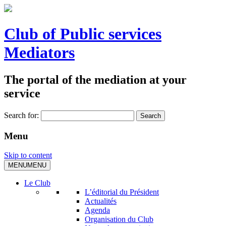
Club of Public services
Mediators
The portal of the mediation at your
service
Search for:
Menu
Skip to content
MENU
MENU
Le Club
L’éditorial du Président
Actualités
Agenda
Organisation du Club