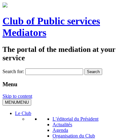
Club of Public services
Mediators
The portal of the mediation at your
service
Search for:
Menu
Skip to content
MENU
MENU
Le Club
L’éditorial du Président
Actualités
Agenda
Organisation du Club