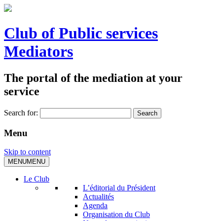
Club of Public services
Mediators
The portal of the mediation at your
service
Search for:
Menu
Skip to content
MENU
MENU
Le Club
L’éditorial du Président
Actualités
Agenda
Organisation du Club