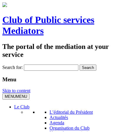
Club of Public services
Mediators
The portal of the mediation at your
service
Search for:
Menu
Skip to content
MENU
MENU
Le Club
L’éditorial du Président
Actualités
Agenda
Organisation du Club