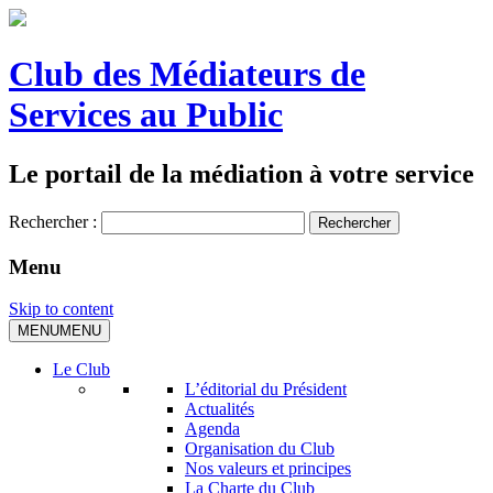
Club des Médiateurs de
Services au Public
Le portail de la médiation à votre service
Rechercher :
Menu
Skip to content
MENU
MENU
Le Club
L’éditorial du Président
Actualités
Agenda
Organisation du Club
Nos valeurs et principes
La Charte du Club