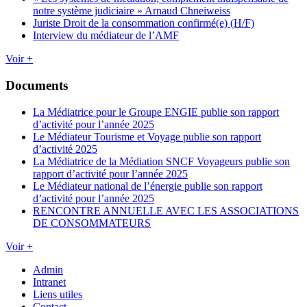
notre système judiciaire » Arnaud Chneiweiss
Juriste Droit de la consommation confirmé(e) (H/F)
Interview du médiateur de l’AMF
Voir +
Documents
La Médiatrice pour le Groupe ENGIE publie son rapport
d’activité pour l’année 2025
Le Médiateur Tourisme et Voyage publie son rapport
d’activité 2025
La Médiatrice de la Médiation SNCF Voyageurs publie son
rapport d’activité pour l’année 2025
Le Médiateur national de l’énergie publie son rapport
d’activité pour l’année 2025
RENCONTRE ANNUELLE AVEC LES ASSOCIATIONS
DE CONSOMMATEURS
Voir +
Admin
Intranet
Liens utiles
Contact