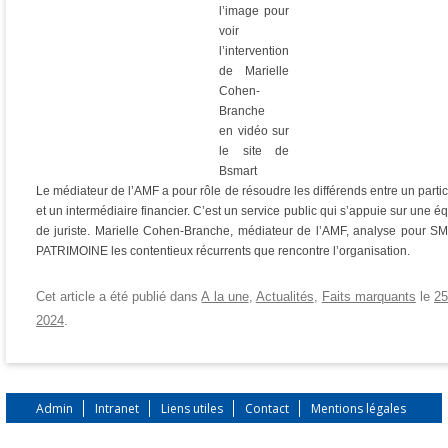
l’image pour
voir
l’intervention
de Marielle
Cohen-
Branche
en vidéo sur
le site de
Bsmart
Le médiateur de l’AMF a pour rôle de résoudre les différends entre un partic
et un intermédiaire financier. C’est un service public qui s’appuie sur une é
de juriste. Marielle Cohen-Branche, médiateur de l’AMF, analyse pour 
PATRIMOINE les contentieux récurrents que rencontre l’organisation.
Cet article a été publié dans
A la une
,
Actualités
,
Faits marquants
le
25
2024
.
Admin
Intranet
Liens utiles
Contact
Mentions légales