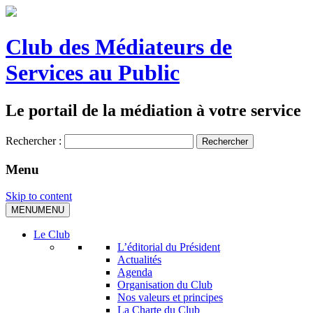
Club des Médiateurs de
Services au Public
Le portail de la médiation à votre service
Rechercher :
Menu
Skip to content
MENU
MENU
Le Club
L’éditorial du Président
Actualités
Agenda
Organisation du Club
Nos valeurs et principes
La Charte du Club