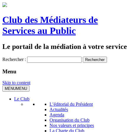
Club des Médiateurs de
Services au Public
Le portail de la médiation à votre service
Rechercher :
Menu
Skip to content
MENU
MENU
Le Club
L’éditorial du Président
Actualités
Agenda
Organisation du Club
Nos valeurs et principes
La Charte du Club