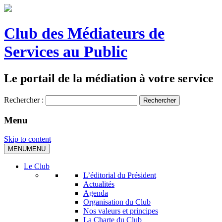
Club des Médiateurs de
Services au Public
Le portail de la médiation à votre service
Rechercher :
Menu
Skip to content
MENU
MENU
Le Club
L’éditorial du Président
Actualités
Agenda
Organisation du Club
Nos valeurs et principes
La Charte du Club