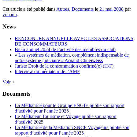
Cet article a été publié dans
Autres
,
Documents
le
21 mai 2008
par
yohann
.
News
RENCONTRE ANNUELLE AVEC LES ASSOCIATIONS
DE CONSOMMATEURS
Bilan annuel 2024 de l’activité des membres du club
« Les systèmes de médiation, complément indispensable de
notre système judiciaire » Arnaud Chneiweiss
Juriste Droit de la consommation confirmé(e) (H/F)
Interview du médiateur de l’AMF
Voir +
Documents
La Médiatrice pour le Groupe ENGIE publie son rapport
d’activité pour l’année 2025
Le Médiateur Tourisme et Voyage publie son rapport
d’activité 2025
La Médiatrice de la Médiation SNCF Voyageurs publie son
rapport d’activité pour l’année 2025