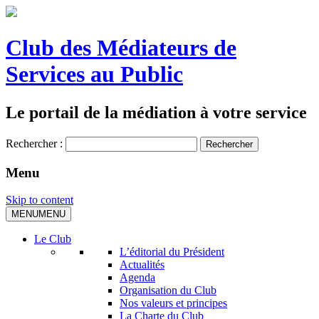
Club des Médiateurs de
Services au Public
Le portail de la médiation à votre service
Rechercher :
Menu
Skip to content
MENU
MENU
Le Club
L’éditorial du Président
Actualités
Agenda
Organisation du Club
Nos valeurs et principes
La Charte du Club