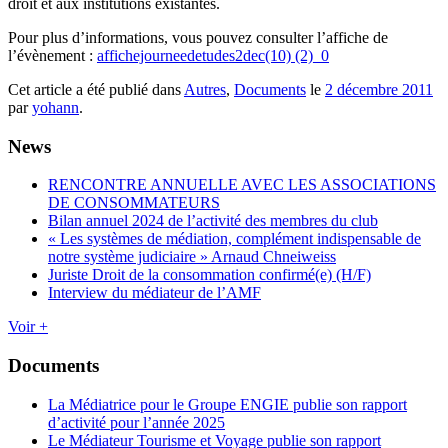
droit et aux institutions existantes.
Pour plus d’informations, vous pouvez consulter l’affiche de
l’évènement :
affichejourneedetudes2dec(10) (2)_0
Cet article a été publié dans
Autres
,
Documents
le
2 décembre 2011
par
yohann
.
News
RENCONTRE ANNUELLE AVEC LES ASSOCIATIONS
DE CONSOMMATEURS
Bilan annuel 2024 de l’activité des membres du club
« Les systèmes de médiation, complément indispensable de
notre système judiciaire » Arnaud Chneiweiss
Juriste Droit de la consommation confirmé(e) (H/F)
Interview du médiateur de l’AMF
Voir +
Documents
La Médiatrice pour le Groupe ENGIE publie son rapport
d’activité pour l’année 2025
Le Médiateur Tourisme et Voyage publie son rapport