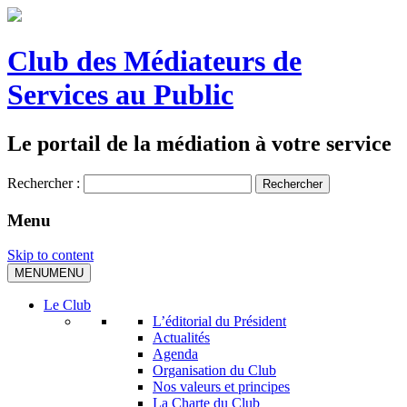
Club des Médiateurs de
Services au Public
Le portail de la médiation à votre service
Rechercher :
Menu
Skip to content
MENU
MENU
Le Club
L’éditorial du Président
Actualités
Agenda
Organisation du Club
Nos valeurs et principes
La Charte du Club