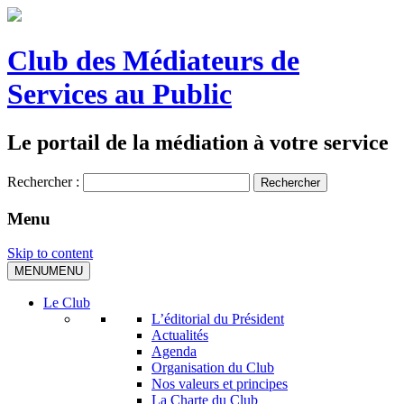
Club des Médiateurs de
Services au Public
Le portail de la médiation à votre service
Rechercher :
Menu
Skip to content
MENU
MENU
Le Club
L’éditorial du Président
Actualités
Agenda
Organisation du Club
Nos valeurs et principes
La Charte du Club