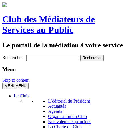
Club des Médiateurs de
Services au Public
Le portail de la médiation à votre service
Rechercher :
Menu
Skip to content
MENU
MENU
Le Club
L’éditorial du Président
Actualités
Agenda
Organisation du Club
Nos valeurs et principes
La Charte du Club