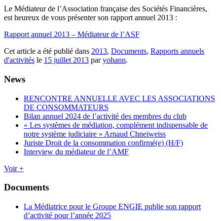
Le Médiateur de l’Association française des Sociétés Financières,
est heureux de vous présenter son rapport annuel 2013 :
Rapport annuel 2013 – Médiateur de l’ASF
Cet article a été publié dans
2013
,
Documents
,
Rapports annuels
d'activités
le
15 juillet 2013
par
yohann
.
News
RENCONTRE ANNUELLE AVEC LES ASSOCIATIONS
DE CONSOMMATEURS
Bilan annuel 2024 de l’activité des membres du club
« Les systèmes de médiation, complément indispensable de
notre système judiciaire » Arnaud Chneiweiss
Juriste Droit de la consommation confirmé(e) (H/F)
Interview du médiateur de l’AMF
Voir +
Documents
La Médiatrice pour le Groupe ENGIE publie son rapport
d’activité pour l’année 2025