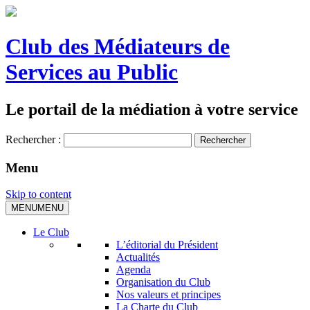
Club des Médiateurs de
Services au Public
Le portail de la médiation à votre service
Rechercher :
Menu
Skip to content
MENU
MENU
Le Club
L’éditorial du Président
Actualités
Agenda
Organisation du Club
Nos valeurs et principes
La Charte du Club