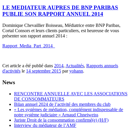
LE MEDIATEUR AUPRES DE BNP PARIBAS
PUBLIE SON RAPPORT ANNUEL 2014
Dominique Chevaillier Boisseau, Médiatrice entre BNP Paribas,
Cortal Consors et leurs clients particuliers, est heureuse de vous
présenter son rapport annuel 2014 :
Rapport_Media_Part_2014_
Cet article a été publié dans
2014
,
Actualités
,
Rapports annuels
d'activités
le
14 septembre 2015
par
yohann
.
News
RENCONTRE ANNUELLE AVEC LES ASSOCIATIONS
DE CONSOMMATEURS
Bilan annuel 2024 de l’activité des membres du club
« Les systèmes de médiation, complément indispensable de
notre système judiciaire » Arnaud Chneiweiss
Juriste Droit de la consommation confirmé(e) (H/F)
Interview du médiateur de l’AMF