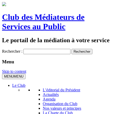
Club des Médiateurs de
Services au Public
Le portail de la médiation à votre service
Rechercher :
Menu
Skip to content
MENU
MENU
Le Club
L’éditorial du Président
Actualités
Agenda
Organisation du Club
Nos valeurs et principes
La Charte du Club