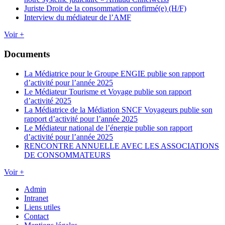
Juriste Droit de la consommation confirmé(e) (H/F)
Interview du médiateur de l’AMF
Voir +
Documents
La Médiatrice pour le Groupe ENGIE publie son rapport
d’activité pour l’année 2025
Le Médiateur Tourisme et Voyage publie son rapport
d’activité 2025
La Médiatrice de la Médiation SNCF Voyageurs publie son
rapport d’activité pour l’année 2025
Le Médiateur national de l’énergie publie son rapport
d’activité pour l’année 2025
RENCONTRE ANNUELLE AVEC LES ASSOCIATIONS
DE CONSOMMATEURS
Voir +
Admin
Intranet
Liens utiles
Contact