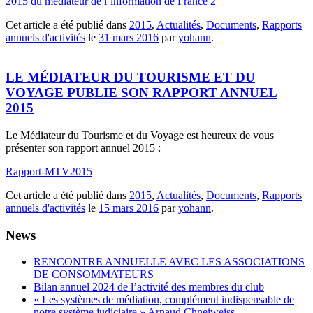
2015 du médiateur de l’information de France 2
Cet article a été publié dans
2015
,
Actualités
,
Documents
,
Rapports
annuels d'activités
le
31 mars 2016
par
yohann
.
LE MÉDIATEUR DU TOURISME ET DU
VOYAGE PUBLIE SON RAPPORT ANNUEL
2015
Le Médiateur du Tourisme et du Voyage est heureux de vous
présenter son rapport annuel 2015 :
Rapport-MTV2015
Cet article a été publié dans
2015
,
Actualités
,
Documents
,
Rapports
annuels d'activités
le
15 mars 2016
par
yohann
.
News
RENCONTRE ANNUELLE AVEC LES ASSOCIATIONS
DE CONSOMMATEURS
Bilan annuel 2024 de l’activité des membres du club
« Les systèmes de médiation, complément indispensable de
notre système judiciaire » Arnaud Chneiweiss