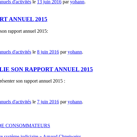
nuels d'activités
le
13 juin 2016
par
yohann
.
RT ANNUEL 2015
son rapport annuel 2015:
nuels d'activités
le
8 juin 2016
par
yohann
.
LIE SON RAPPORT ANNUEL 2015
résenter son rapport annuel 2015 :
nuels d'activités
le
7 juin 2016
par
yohann
.
 DE CONSOMMATEURS
re système judiciaire » Arnaud Chneiweiss