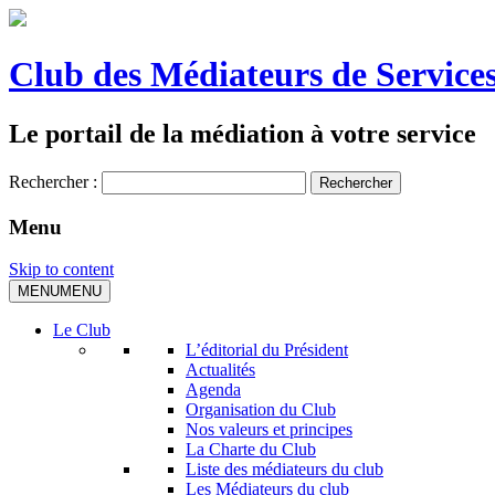
Club des Médiateurs de Services
Le portail de la médiation à votre service
Rechercher :
Menu
Skip to content
MENU
MENU
Le Club
L’éditorial du Président
Actualités
Agenda
Organisation du Club
Nos valeurs et principes
La Charte du Club
Liste des médiateurs du club
Les Médiateurs du club