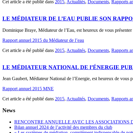
Cet article a été publié dans
2015
,
Actualités
,
Documents
,
Rapports an
LE MÉDIATEUR DE L’EAU PUBLIE SON RAPPO
Dominique Braye, Médiateur de l’Eau, est heureux de vous présenter 
Rapport annuel 2015 du Médiateur de l’eau
Cet article a été publié dans
2015
,
Actualités
,
Documents
,
Rapports an
LE MÉDIATEUR NATIONAL DE l’ÉNERGIE PUB
Jean Gaubert, Médiateur National de l’Energie, est heureux de vous p
Rapport annuel 2015 MNE
Cet article a été publié dans
2015
,
Actualités
,
Documents
,
Rapports an
News
RENCONTRE ANNUELLE AVEC LES ASSOCIATIONS
Bilan annuel 2024 de l’activité des membres du club
« Les systèmes de médiation, complément indispensable de not