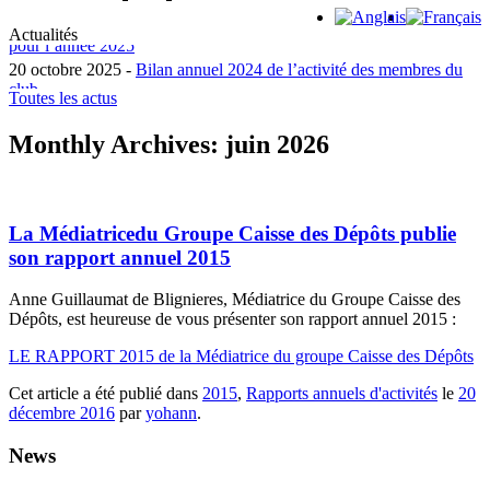
11 mai 2026 -
Le Médiateur du Notariat publie son rapport d’activité
Actualités
pour l’année 2025
20 octobre 2025 -
Bilan annuel 2024 de l’activité des membres du
club
Toutes les actus
15 octobre 2025 -
La Médiatrice de la consommation pour la
profession d’avocat publie son rapport d’ac...
Monthly Archives:
juin 2026
22 juin 2026 -
Le Médiateur national de l’énergie publie son rapport
d’activité pour l’ann�...
11 mai 2026 -
Le Médiateur du Notariat publie son rapport d’activité
pour l’année 2025
La Médiatricedu Groupe Caisse des Dépôts publie
son rapport annuel 2015
Anne Guillaumat de Blignieres, Médiatrice du Groupe Caisse des
Dépôts, est heureuse de vous présenter son rapport annuel 2015 :
LE RAPPORT 2015 de la Médiatrice du groupe Caisse des Dépôts
Cet article a été publié dans
2015
,
Rapports annuels d'activités
le
20
décembre 2016
par
yohann
.
News