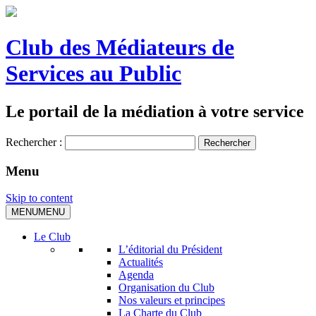
Club des Médiateurs de
Services au Public
Le portail de la médiation à votre service
Rechercher :
Menu
Skip to content
MENU
MENU
Le Club
L’éditorial du Président
Actualités
Agenda
Organisation du Club
Nos valeurs et principes
La Charte du Club