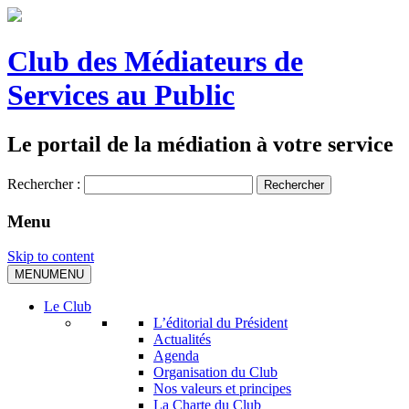
Club des Médiateurs de
Services au Public
Le portail de la médiation à votre service
Rechercher :
Menu
Skip to content
MENU
MENU
Le Club
L’éditorial du Président
Actualités
Agenda
Organisation du Club
Nos valeurs et principes
La Charte du Club