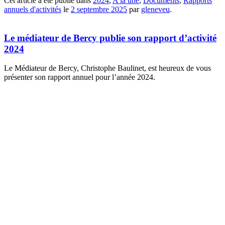
Cet article a été publié dans
2024
,
A la une
,
Documents
,
Rapports
annuels d'activités
le
2 septembre 2025
par
gleneveu
.
Le médiateur de Bercy publie son rapport d’activité
2024
Le Médiateur de Bercy, Christophe Baulinet, est heureux de vous
présenter son rapport annuel pour l’année 2024.