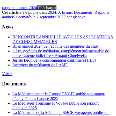
rapport_annuel_2024
Télécharger
Cet article a été publié dans
2024
,
A la une
,
Documents
,
Rapports
annuels d'activités
le
2 septembre 2025
par
gleneveu
.
News
RENCONTRE ANNUELLE AVEC LES ASSOCIATIONS
DE CONSOMMATEURS
Bilan annuel 2024 de l’activité des membres du club
« Les systèmes de médiation, complément indispensable de
notre système judiciaire » Arnaud Chneiweiss
Juriste Droit de la consommation confirmé(e) (H/F)
Interview du médiateur de l’AMF
Voir +
Documents
La Médiatrice pour le Groupe ENGIE publie son rapport
d’activité pour l’année 2025
Le Médiateur Tourisme et Voyage publie son rapport
d’activité 2025
La Médiatrice de la Médiation SNCF Voyageurs publie son