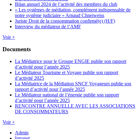
Bilan annuel 2024 de l’activité des membres du club
« Les systèmes de médiation, complément indispensable de
notre système judiciaire » Arnaud Chneiweiss
Juriste Droit de la consommation confirmé(e) (H/F)
Interview du médiateur de l’AMF
Voir +
Documents
La Médiatrice pour le Groupe ENGIE publie son rapport
d’activité pour l’année 2025
Le Médiateur Tourisme et Voyage publie son rapport
d’activité 2025
La Médiatrice de la Médiation SNCF Voyageurs publie son
rapport d’activité pour l’année 2025
Le Médiateur national de l’énergie publie son rapport
d’activité pour l’année 2025
RENCONTRE ANNUELLE AVEC LES ASSOCIATIONS
DE CONSOMMATEURS
Voir +
Admin
Intranet