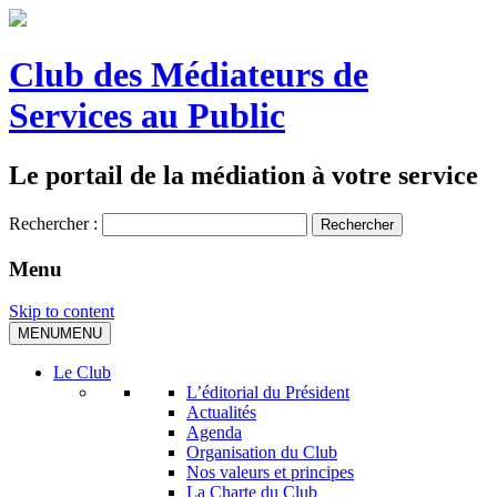
Club des Médiateurs de
Services au Public
Le portail de la médiation à votre service
Rechercher :
Menu
Skip to content
MENU
MENU
Le Club
L’éditorial du Président
Actualités
Agenda
Organisation du Club
Nos valeurs et principes
La Charte du Club