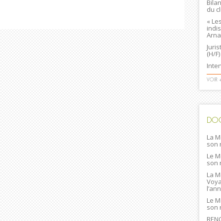
Bila
du c
« Le
indi
Arna
Juri
(H/F)
Inte
VOIR 
DO
La M
son 
Le M
son 
La M
Voya
l’an
Le M
son 
RENC