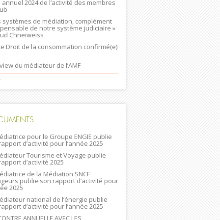
n annuel 2024 de l’activité des membres
lub
s systèmes de médiation, complément
spensable de notre système judiciaire »
ud Chneiweiss
ste Droit de la consommation confirmé(e)
rview du médiateur de l’AMF
+
CUMENTS
édiatrice pour le Groupe ENGIE publie
rapport d’activité pour l’année 2025
édiateur Tourisme et Voyage publie
rapport d’activité 2025
édiatrice de la Médiation SNCF
geurs publie son rapport d’activité pour
née 2025
édiateur national de l’énergie publie
rapport d’activité pour l’année 2025
ONTRE ANNUELLE AVEC LES