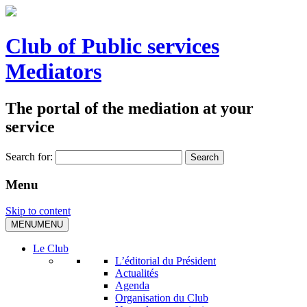
Club of Public services
Mediators
The portal of the mediation at your
service
Search for:
Menu
Skip to content
MENU
MENU
Le Club
L’éditorial du Président
Actualités
Agenda
Organisation du Club