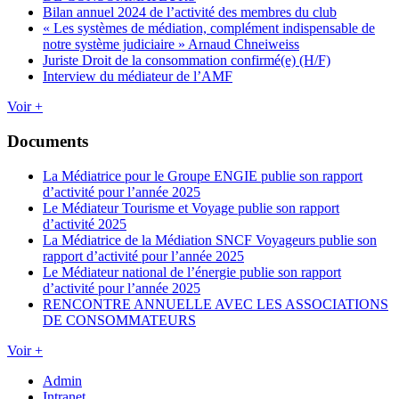
Bilan annuel 2024 de l’activité des membres du club
« Les systèmes de médiation, complément indispensable de
notre système judiciaire » Arnaud Chneiweiss
Juriste Droit de la consommation confirmé(e) (H/F)
Interview du médiateur de l’AMF
Voir +
Documents
La Médiatrice pour le Groupe ENGIE publie son rapport
d’activité pour l’année 2025
Le Médiateur Tourisme et Voyage publie son rapport
d’activité 2025
La Médiatrice de la Médiation SNCF Voyageurs publie son
rapport d’activité pour l’année 2025
Le Médiateur national de l’énergie publie son rapport
d’activité pour l’année 2025
RENCONTRE ANNUELLE AVEC LES ASSOCIATIONS
DE CONSOMMATEURS
Voir +
Admin
Intranet