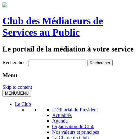
Club des Médiateurs de
Services au Public
Le portail de la médiation à votre service
Rechercher :
Menu
Skip to content
MENU
MENU
Le Club
L’éditorial du Président
Actualités
Agenda
Organisation du Club
Nos valeurs et principes
La Charte du Club