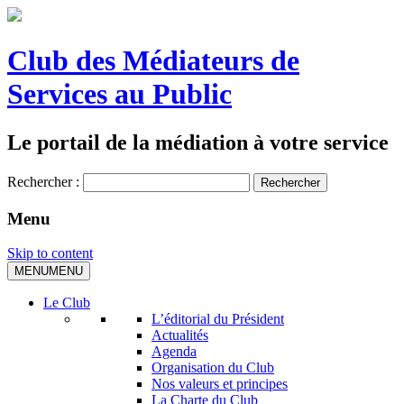
Club des Médiateurs de
Services au Public
Le portail de la médiation à votre service
Rechercher :
Menu
Skip to content
MENU
MENU
Le Club
L’éditorial du Président
Actualités
Agenda
Organisation du Club
Nos valeurs et principes
La Charte du Club