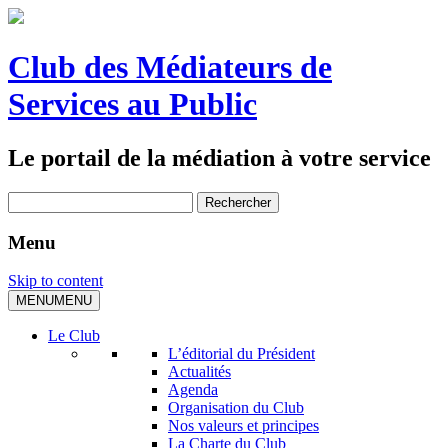
Club des Médiateurs de
Services au Public
Le portail de la médiation à votre service
Rechercher :
Menu
Skip to content
MENU
MENU
Le Club
L’éditorial du Président
Actualités
Agenda
Organisation du Club
Nos valeurs et principes
La Charte du Club