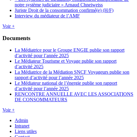
notre système judiciaire » Arnaud Chneiweiss
Juriste Droit de la consommation confirmé(e) (H/F)
Interview du médiateur de l’AMF
Voir +
Documents
La Médiatrice pour le Groupe ENGIE publie son rapport
d’activité pour l’année 2025
Le Médiateur Tourisme et Voyage publie son rapport
d’activité 2025
La Médiatrice de la Médiation SNCF Voyageurs publie son
rapport d’activité pour l’année 2025
Le Médiateur national de l’énergie publie son rapport
d’activité pour l’année 2025
RENCONTRE ANNUELLE AVEC LES ASSOCIATIONS
DE CONSOMMATEURS
Voir +
Admin
Intranet
Liens utiles
Contact