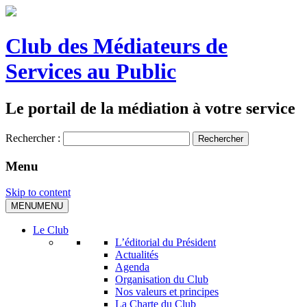
Club des Médiateurs de
Services au Public
Le portail de la médiation à votre service
Rechercher :
Menu
Skip to content
MENU
MENU
Le Club
L’éditorial du Président
Actualités
Agenda
Organisation du Club
Nos valeurs et principes
La Charte du Club