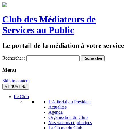
Club des Médiateurs de
Services au Public
Le portail de la médiation à votre service
Rechercher :
Menu
Skip to content
MENU
MENU
Le Club
L’éditorial du Président
Actualités
Agenda
Organisation du Club
Nos valeurs et principes
La Charte du Club