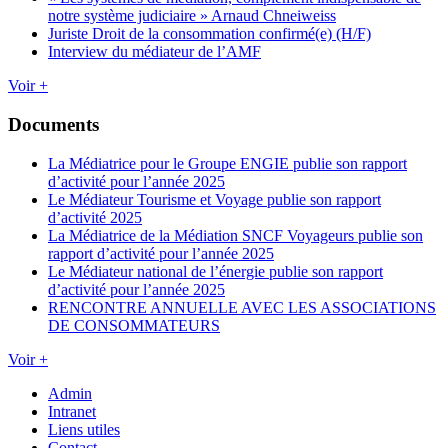
notre système judiciaire » Arnaud Chneiweiss
Juriste Droit de la consommation confirmé(e) (H/F)
Interview du médiateur de l’AMF
Voir +
Documents
La Médiatrice pour le Groupe ENGIE publie son rapport
d’activité pour l’année 2025
Le Médiateur Tourisme et Voyage publie son rapport
d’activité 2025
La Médiatrice de la Médiation SNCF Voyageurs publie son
rapport d’activité pour l’année 2025
Le Médiateur national de l’énergie publie son rapport
d’activité pour l’année 2025
RENCONTRE ANNUELLE AVEC LES ASSOCIATIONS
DE CONSOMMATEURS
Voir +
Admin
Intranet
Liens utiles
Contact