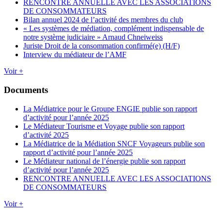
RENCONTRE ANNUELLE AVEC LES ASSOCIATIONS
DE CONSOMMATEURS
Bilan annuel 2024 de l’activité des membres du club
« Les systèmes de médiation, complément indispensable de
notre système judiciaire » Arnaud Chneiweiss
Juriste Droit de la consommation confirmé(e) (H/F)
Interview du médiateur de l’AMF
Voir +
Documents
La Médiatrice pour le Groupe ENGIE publie son rapport
d’activité pour l’année 2025
Le Médiateur Tourisme et Voyage publie son rapport
d’activité 2025
La Médiatrice de la Médiation SNCF Voyageurs publie son
rapport d’activité pour l’année 2025
Le Médiateur national de l’énergie publie son rapport
d’activité pour l’année 2025
RENCONTRE ANNUELLE AVEC LES ASSOCIATIONS
DE CONSOMMATEURS
Voir +