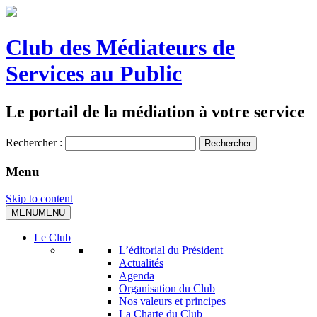
Club des Médiateurs de
Services au Public
Le portail de la médiation à votre service
Rechercher :
Menu
Skip to content
MENU
MENU
Le Club
L’éditorial du Président
Actualités
Agenda
Organisation du Club
Nos valeurs et principes
La Charte du Club